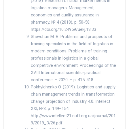
(2018). Research of labor market needs in
logistics managers. Management,
economics and quality assurance in
pharmacy, № 4 (2018), p. 50-58.
https://doi.org/10.24959/uekj.18.33
Shevchun M. B. Problems and prospects of
training specialists in the field of logistics in
modern conditions. Problems of training
professionals in logistics in a global
competitive environment: Proceedings of the
XVIII International scientific-practical
conference. – 2020. – p. 415-418
Pokhylchenko O. (2019). Logistics and supply
chain management trends in transformation
change projection of Industry 4.0. Intellect
XXI, №3, p. 149–154.
http://www.intellect21.nuft.org.ua/journal/201
9/2019_3/26.pdf