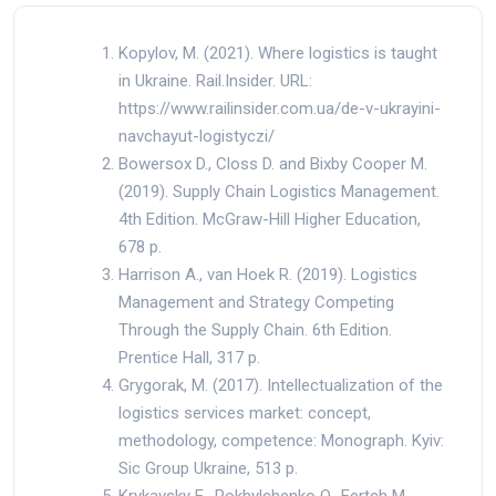
Kopylov, M. (2021). Where logistics is taught
in Ukraine. Rail.Insider. URL:
https://www.railinsider.com.ua/de-v-ukrayini-
navchayut-logistyczi/
Bowersox D., Closs D. and Bixby Cooper M.
(2019). Supply Chain Logistics Management.
4th Edition. McGraw-Hill Higher Education,
678 p.
Harrison A., van Hoek R. (2019). Logistics
Management and Strategy Competing
Through the Supply Chain. 6th Edition.
Prentice Hall, 317 p.
Grygorak, M. (2017). Intellectualization of the
logistics services market: concept,
methodology, competence: Monograph. Kyiv:
Sic Group Ukraine, 513 p.
Krykavsky E., Pokhylchenko O., Fertch M.