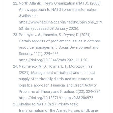
North Atlantic Treaty Organization (NATO). (2003).
A new approach to NATO force transformation.
Available at:
https://www.nato.int/cps/en/natohq/opinions_219
53.htm (accessed 08 January 2026).
Postnykov, A., Yasenko, S., Drynev, D. (2021).
Certain aspects of problematic issues in defense
resource management. Social Development and
Security, 11(1), 229–236.
https://doi.org/10.33445/sds.2021.11.1.20
Naumenko, M. O., Tovma, L. F., Morozov, I. Ye.
(2021). Management of material and technical
supply of territorially distributed structures: a
logistics approach. Financial and Credit Activity:
Problems of Theory and Practice, 2(33), 324–334.
https://doi.org/10.18371/fcaptp.v2i33.206972
Ukraine to NATO. (n.d.). Priority task:
transformation of the Armed Forces of Ukraine