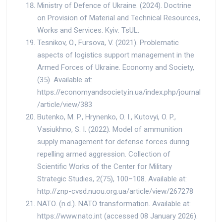
Ministry of Defence of Ukraine. (2024). Doctrine
on Provision of Material and Technical Resources,
Works and Services. Kyiv: TsUL.
Tesnikov, O., Fursova, V. (2021). Problematic
aspects of logistics support management in the
Armed Forces of Ukraine. Economy and Society,
(35). Available at:
https://economyandsociety.in.ua/index.php/journal
/article/view/383
Butenko, M. P., Hrynenko, O. I., Kutovyi, O. P.,
Vasiukhno, S. I. (2022). Model of ammunition
supply management for defense forces during
repelling armed aggression. Collection of
Scientific Works of the Center for Military
Strategic Studies, 2(75), 100–108. Available at:
http://znp-cvsd.nuou.org.ua/article/view/267278
NATO. (n.d.). NATO transformation. Available at:
https://www.nato.int (accessed 08 January 2026).