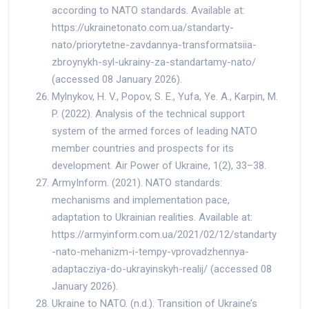
according to NATO standards. Available at:
https://ukrainetonato.com.ua/standarty-
nato/priorytetne-zavdannya-transformatsiia-
zbroynykh-syl-ukrainy-za-standartamy-nato/
(accessed 08 January 2026).
Mylnykov, H. V., Popov, S. E., Yufa, Ye. A., Karpin, M.
P. (2022). Analysis of the technical support
system of the armed forces of leading NATO
member countries and prospects for its
development. Air Power of Ukraine, 1(2), 33–38.
ArmyInform. (2021). NATO standards:
mechanisms and implementation pace,
adaptation to Ukrainian realities. Available at:
https://armyinform.com.ua/2021/02/12/standarty
-nato-mehanizm-i-tempy-vprovadzhennya-
adaptacziya-do-ukrayinskyh-realij/ (accessed 08
January 2026).
Ukraine to NATO. (n.d.). Transition of Ukraine’s