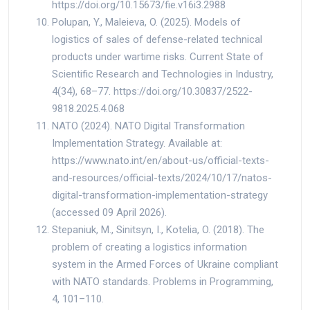
https://doi.org/10.15673/fie.v16i3.2988
Polupan, Y., Maleieva, O. (2025). Models of
logistics of sales of defense-related technical
products under wartime risks. Current State of
Scientific Research and Technologies in Industry,
4(34), 68–77. https://doi.org/10.30837/2522-
9818.2025.4.068
NATO (2024). NATO Digital Transformation
Implementation Strategy. Available at:
https://www.nato.int/en/about-us/official-texts-
and-resources/official-texts/2024/10/17/natos-
digital-transformation-implementation-strategy
(accessed 09 April 2026).
Stepaniuk, M., Sinitsyn, I., Kotelia, O. (2018). The
problem of creating a logistics information
system in the Armed Forces of Ukraine compliant
with NATO standards. Problems in Programming,
4, 101–110.