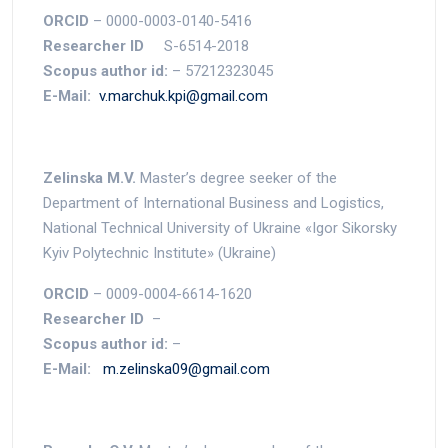
ORCID
– 0000-0003-0140-5416
Researcher ID
S-6514-2018
Scopus author id:
– 57212323045
E-Mail:
v.marchuk.kpi@gmail.com
Zelinska M
.
V
.
Master’s degree seeker of the
Department of International Business and Logistics,
National Technical University of Ukraine «Igor Sikorsky
Kyiv Polytechnic Institute» (Ukraine)
ORCID
– 0009-0004-6614-1620
Researcher ID
–
Scopus author id:
–
E-Mail:
m.zelinska09@gmail.com