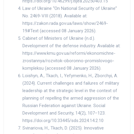
https://doi.org/10.46299/j.isjea.20250403.15
Law of Ukraine “On National Security of Ukraine”
No. 2469-VIII (2018). Available at:
https://zakon.rada.gov.ua/laws/show/2469-
19#Text (accessed 08 January 2026).
Cabinet of Ministers of Ukraine (n.d.).
Development of the defense industry. Available at:
https://www.kmu.gov.ua/reformi/ekonomichne-
zrostannya/rozvitok-oboronno-promislovogo-
kompleksu (accessed 08 January 2026).
Loishyn, A., Tkach, I., Yefymenko, H., Zborchyi, A.
(2024). Current challenges and failures of military
leadership at the strategic level in the context of
planning of repelling the armed aggression of the
Russian Federation against Ukraine. Social
Development and Security, 14(2), 107–123.
https://doi.org/10.33445/sds.2024.14.2.10
Svinariova, H., Tkach, D. (2025). Innovative