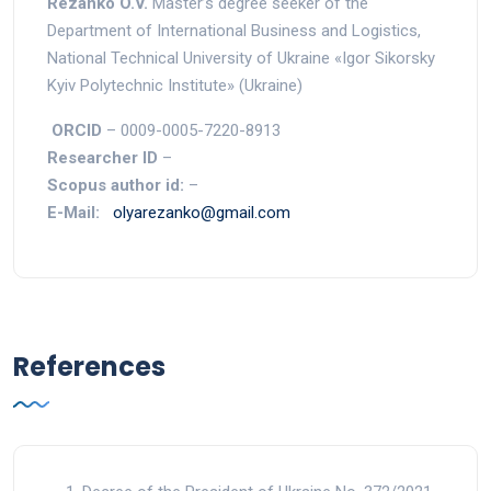
Rezanko O
.
V
.
Master’s degree seeker of the
Department of International Business and Logistics,
National Technical University of Ukraine «Igor Sikorsky
Kyiv Polytechnic Institute» (Ukraine)
ORCID
– 0009-0005-7220-8913
Researcher ID
–
Scopus author id:
–
E-Mail:
olyarezanko@gmail.com
References