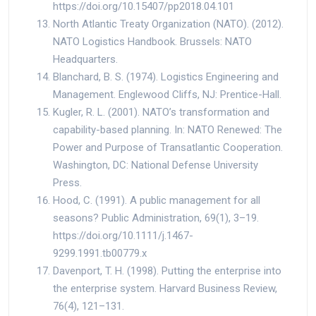
https://doi.org/10.15407/pp2018.04.101
North Atlantic Treaty Organization (NATO). (2012).
NATO Logistics Handbook. Brussels: NATO
Headquarters.
Blanchard, B. S. (1974). Logistics Engineering and
Management. Englewood Cliffs, NJ: Prentice-Hall.
Kugler, R. L. (2001). NATO’s transformation and
capability-based planning. In: NATO Renewed: The
Power and Purpose of Transatlantic Cooperation.
Washington, DC: National Defense University
Press.
Hood, C. (1991). A public management for all
seasons? Public Administration, 69(1), 3–19.
https://doi.org/10.1111/j.1467-
9299.1991.tb00779.x
Davenport, T. H. (1998). Putting the enterprise into
the enterprise system. Harvard Business Review,
76(4), 121–131.