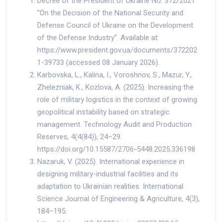
Decree of the President of Ukraine No. 372/2021
“On the Decision of the National Security and
Defense Council of Ukraine on the Development
of the Defense Industry”. Available at:
https://www.president.gov.ua/documents/372202
1-39733 (accessed 08 January 2026).
Karbovska, L., Kalina, I., Voroshnov, S., Mazur, Y.,
Zhelezniak, K., Kozlova, A. (2025). Increasing the
role of military logistics in the context of growing
geopolitical instability based on strategic
management. Technology Audit and Production
Reserves, 4(4(84)), 24–29.
https://doi.org/10.15587/2706-5448.2025.336198
Nazaruk, V. (2025). International experience in
designing military-industrial facilities and its
adaptation to Ukrainian realities. International
Science Journal of Engineering & Agriculture, 4(3),
184–195.