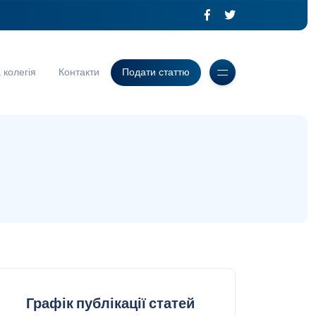
 колегія
Контакти
Подати статтю
Графік публікації статей