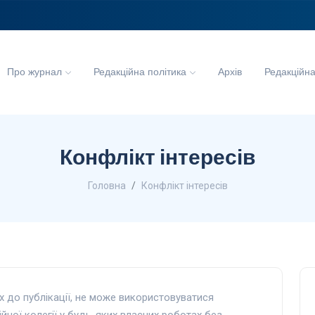
Про журнал
Редакційна політика
Архів
Редакційна
Конфлікт інтересів
Головна
Конфлікт інтересів
их до публікації, не може використовуватися
ної колегії у будь-яких власних роботах без