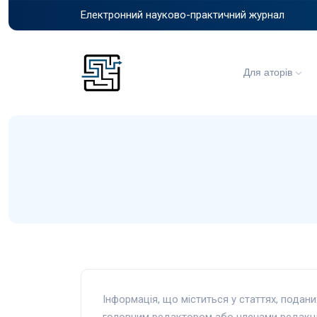
Електронний науково-практичний журнал
Для аторів
Інформація, що міститься у статтях, подан
головним редактором або членами редакцій